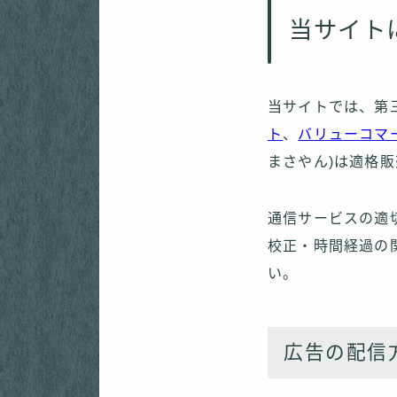
当サイト
当サイトでは、第
ト
、
バリューコマ
まさやん)は適格
通信サービスの適
校正・時間経過の
い。
広告の配信